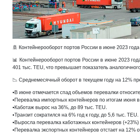
🚢 Контейнерооборот портов России в июне 2023 год
📊 Контейнерооборот портов России в июне 2023 года сос
401 тыс. TEU, что превышает показатель аналогичног
📉 Среднемесячный оборот в текущем году на 12% пре
▪️В июне отмечается спад объемов перевалки относит
▪️Перевалка импортных контейнеров по итогам июня выр
▪️Каботаж вырос на 36%, до 89 тыс. TEU.
▪️Транзит сократился на 6% год к году, до 5,6 тыс. TEU.
▪️Выросла перевалка каботажных контейнеров (+23%) 
▪️Перевалка экспортных контейнеров отстает на 12% 