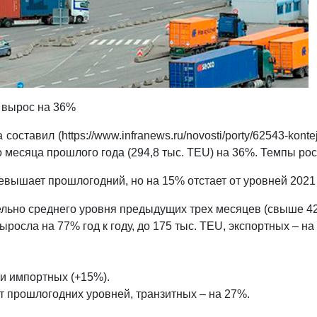
а вырос на 36%
тавил (https://www.infranews.ru/novosti/porty/62543-kontejn
о месяца прошлого года (294,8 тыс. TEU) на 36%. Темпы ро
вышает прошлогодний, но на 15% отстает от уровней 2021 
ельно среднего уровня предыдущих трех месяцев (свыше 42
осла на 77% год к году, до 175 тыс. TEU, экспортных – на 
и импортных (+15%).
от прошлогодних уровней, транзитных – на 27%.