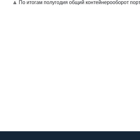
🔼 По итогам полугодия общий контейнерооборот порт
Напишите нам
Если хотите оформить заявку или у Вас в
вопросы, оставьте свои контактные данны
с Вами свяжемся!