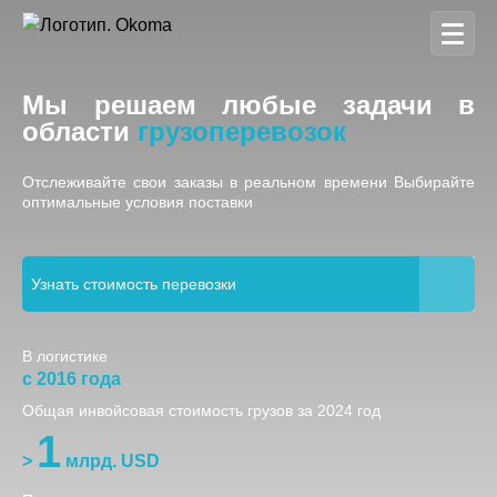
Мы решаем любые задачи в
области
грузоперевозок
Отслеживайте свои заказы в реальном времени Выбирайте
оптимальные условия поставки
Узнать стоимость перевозки
В логистике
с
2015
года
Общая инвойсовая стоимость грузов за 2024 год
1
>
млрд. USD