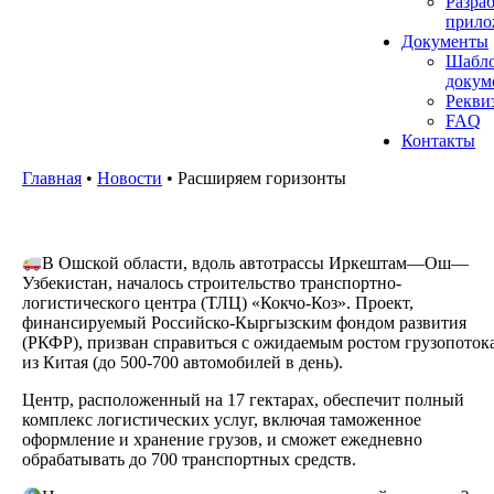
Разра
прило
Документы
Шабл
докум
Рекви
FAQ
Контакты
Главная
•
Новости
•
Расширяем горизонты
В Ошской области, вдоль автотрассы Иркештам—Ош—
Узбекистан, началось строительство транспортно-
логистического центра (ТЛЦ) «Кокчо-Коз». Проект,
финансируемый Российско-Кыргызским фондом развития
(РКФР), призван справиться с ожидаемым ростом грузопоток
из Китая (до 500-700 автомобилей в день).
Центр, расположенный на 17 гектарах, обеспечит полный
комплекс логистических услуг, включая таможенное
оформление и хранение грузов, и сможет ежедневно
обрабатывать до 700 транспортных средств.